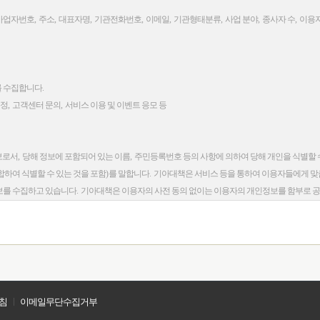
사업자번호
,
주소
,
대표자명
,
기관전화번호
,
이메일
,
기관형태분류
,
사업 분야
,
종사자 수
,
이용자
를 수집합니다
.
수정
,
고객센터 문의
,
서비스 이용 및 이벤트 응모 등
보로서
,
당해 정보에 포함되어 있는 이름
,
주민등록번호 등의 사항에 의하여 당해 개인을 식별할 
합하여 식별할 수 있는 것을 포함
)
를 말합니다
.
기아대책은 서비스 등을 통하여 이용자들에게 맞
보를 수집하고 있습니다
.
기아대책은 이용자의 사전 동의 없이는 이용자의 개인정보를 함부로 
지 및 콘텐츠 제공
,
회원정보 관리
,
본인확인식별
,
가입 및 탈퇴 의사 확인
,
불량회원 부정 이용 
용
적 특성에 따른 서비스 제공 및 광고 게재
,
서비스의 유효성 확인
,
이벤트 및 광고성 정보 제공 
침
ㅣ
이메일무단수집거부