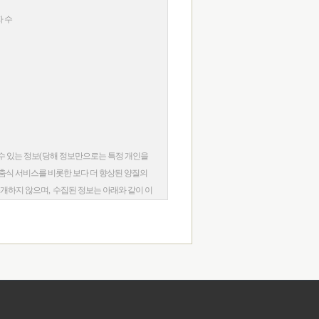
 수
수 있는 정보
(
당해 정보만으로는 특정 개인을
춤식 서비스를 비롯한 보다 더 향상된 양질의
공개하지 않으며
,
수집된 정보는 아래와 같이 이
방지
,
불만처리 등 민원처리
,
고지사항 전달
및 참여기회 제공
,
접속빈도 파악
,
회원의 서비