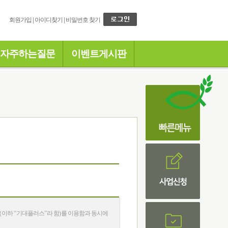
회원가입
|
아이디찾기
|
비밀번호 찾기
자주하는질문
이벤트게시판
(
이하
“
기대플러스
”
라 함
)
를 이용함과 동시에