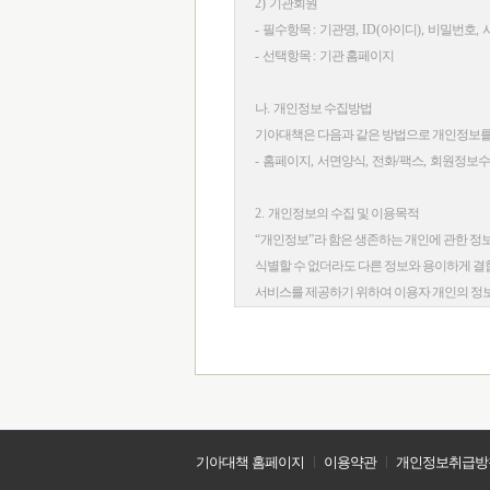
2)
기관회원
-
필수항목
:
기관명
, ID(
아이디
),
비밀번호
,
-
선택항목
:
기관 홈페이지
나
.
개인정보 수집방법
기아대책은 다음과 같은 방법으로 개인정보
-
홈페이지
,
서면양식
,
전화
/
팩스
,
회원정보
2.
개인정보의 수집 및 이용목적
“
개인정보
”
라 함은 생존하는 개인에 관한 정
식별할 수 없더라도 다른 정보와 용이하게 결
서비스를 제공하기 위하여 이용자 개인의 정
용하고 있습니다
.
가
.
회원관리
회원제 서비스 이용에 따른 본인확인
,
회원공
나
.
신규 서비스 개발 및 마케팅
,
광고에의 활
신규 서비스 개발 및 맞춤 서비스 제공
,
통계학
스이용에 대한 통계
기아대책 홈페이지
ㅣ
이용약관
ㅣ
개인정보취급방