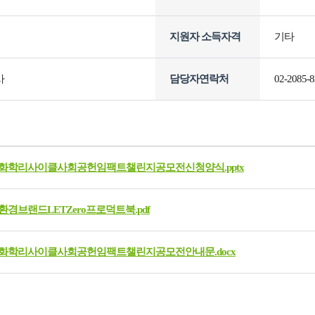
지원자 소득자격
기타
사
담당자연락처
02-2085-
LG화학리사이클사회공헌임팩트챌린지공모전신청양식.pptx
경브랜드LETZero프로덕트북.pdf
LG화학리사이클사회공헌임팩트챌린지공모전안내문.docx