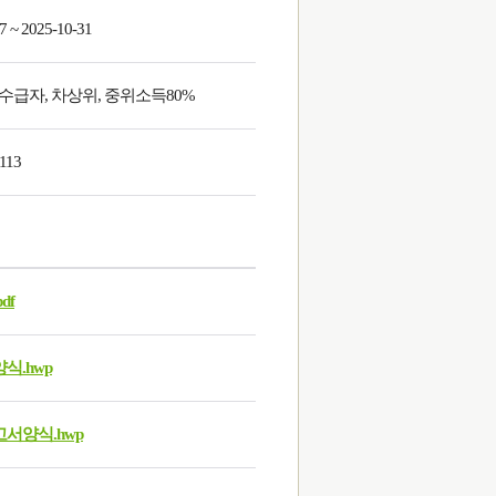
7 ~ 2025-10-31
급자, 차상위, 중위소득80%
113
df
.hwp
서양식.hwp