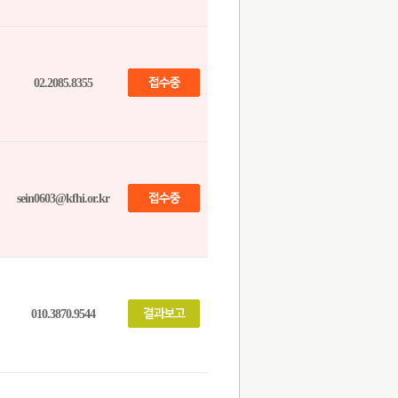
02.2085.8355
sein0603@kfhi.or.kr
010.3870.9544