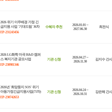
2026 위기 이주배경 가정 긴
2026.01.01 ~
급지원 사업 '기대드림' 36차
수혜자 추천
최전식
2027.06.30
EP-231243456
2026 LG화학 마곡 R&D 캠퍼
2026.04.27 ~
스 복지기관 공모사업
기관 신청
김지수 간
2026.11.30
EP-230981346
2026년 '희망둥지 SOS' 위기
2026.04.24 ~
아동가정긴급지원사업(71차)
기관 신청
강은해 간
2026.10.31
EP-230742653