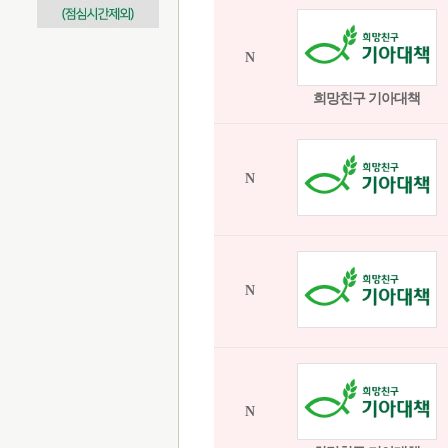
N
희망친구 기아대책
N
N
N