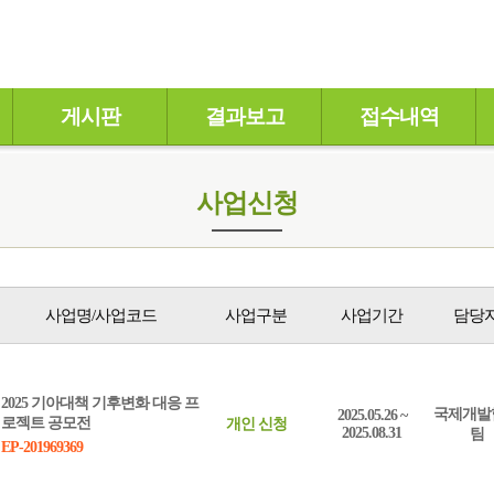
게시판
결과보고
접수내역
사업신청
사업명/사업코드
사업구분
사업기간
담당
2025 기아대책 기후변화 대응 프
국제개발
2025.05.26 ~
로젝트 공모전
개인 신청
2025.08.31
팀
EP-201969369