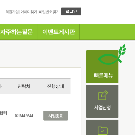
회원가입
|
아이디찾기
|
비밀번호 찾기
자주하는질문
이벤트게시판
자
연락처
진행상태
협력
02.544.9544