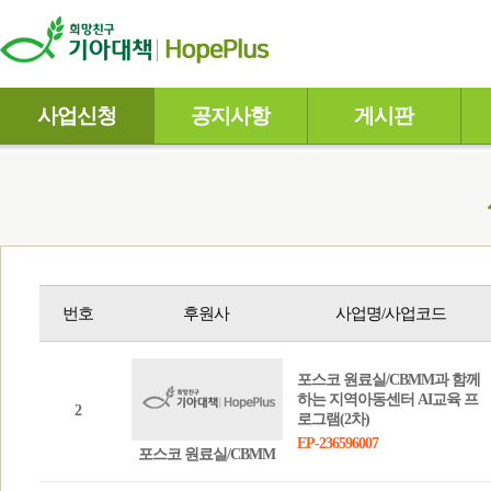
사업신청
공지사항
게시판
번호
후원사
사업명/사업코드
포스코 원료실/CBMM과 함께
하는 지역아동센터 AI교육 프
2
로그램(2차)
EP-236596007
포스코 원료실/CBMM