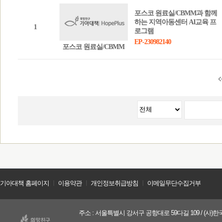
포스코 원료실/CBMM과 함께
하는 지역아동센터 AI교육 프
1
로그램
EP-230982140
포스코 원료실/CBMM
기아대책 홈페이지
ㅣ
이용약관
ㅣ
개인정보취급방침
ㅣ
이메일무단수집거부
주소 : 서울특별시 강서구 공항대로 59다길 109 / (사)한국