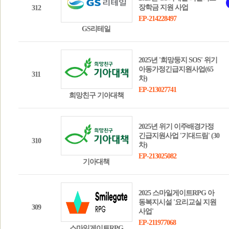
장학금 지원 사업
312
EP-214228497
GS리테일
2025년 '희망둥지 SOS' 위기
아동가정긴급지원사업(65
311
차)
EP-213027741
희망친구 기아대책
2025년 위기 이주배경가정
긴급지원사업 '기대드림' (30
310
차)
EP-213025082
기아대책
2025 스마일게이트RPG 아
동복지시설 '요리교실 지원
309
사업'
EP-211977068
스마일게이트RPG