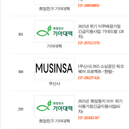
EP-208030891
희망친구 기아대책
2025년 위기 이주배경가정
긴급지원사업 '기대드림' (28
301
차)
EP-207653370
기아대책
[무신사] 2025 소상공인 워크
웨어 프로젝트 <한땀>
300
EP-206297426
무신사
2025년 '희망둥지 SOS' 위기
아동가정긴급지원사업(62
299
차)
EP-205681367
희망친구 기아대책