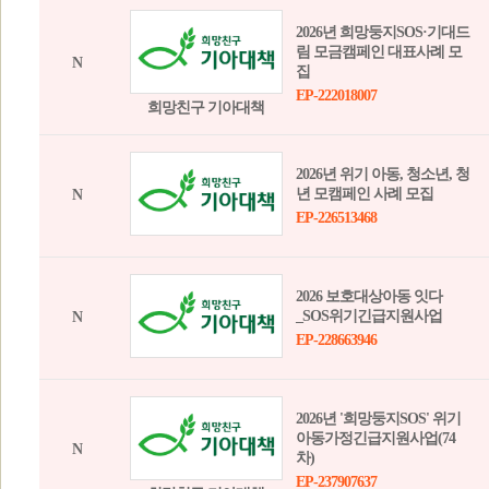
2026년 희망둥지SOS·기대드
림 모금캠페인 대표사례 모
N
집
EP-222018007
희망친구 기아대책
2026년 위기 아동, 청소년, 청
년 모캠페인 사례 모집
N
EP-226513468
2026 보호대상아동 잇다
_SOS위기긴급지원사업
N
EP-228663946
2026년 '희망둥지SOS' 위기
아동가정긴급지원사업(74
N
차)
EP-237907637