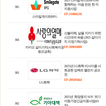
2025 스마일게이트RPG와
함께하는 '마음 든든 한 끼
305
지원사업'
EP-210066210
스마일게이트RPG
산불피해, 삶을 지키기 위한
시간과의 싸움 (2025 같이가
304
치 지정기탁사업)
EP-209816088
카카오 같이가치(사회복지공
동모금회)
2025년 LG화학 리사이클 사
회공헌 임팩트 챌린지 공모
303
전
EP-209205664
LG화학
2025년 '희망둥지 SOS' 위기
아동가정긴급지원사업(63
302
차)