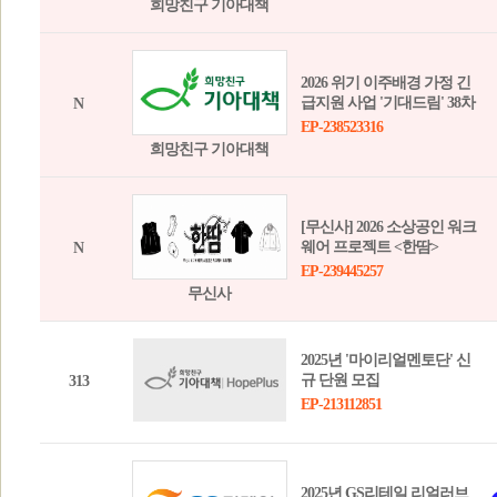
희망친구 기아대책
2026 위기 이주배경 가정 긴
급지원 사업 '기대드림' 38차
N
EP-238523316
희망친구 기아대책
[무신사] 2026 소상공인 워크
웨어 프로젝트 <한땀>
N
EP-239445257
무신사
2025년 '마이리얼멘토단' 신
규 단원 모집
313
EP-213112851
2025년 GS리테일 리얼러브