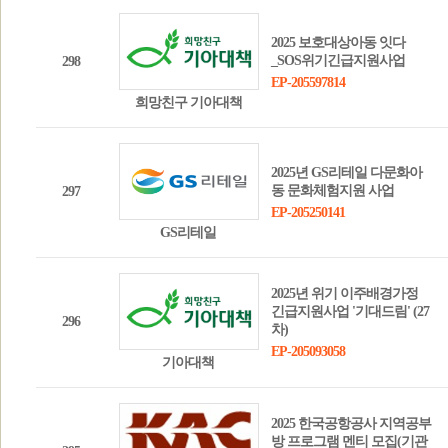
2025 보호대상아동 잇다
_SOS위기긴급지원사업
298
EP-205597814
희망친구 기아대책
2025년 GS리테일 다문화아
동 문화체험지원 사업
297
EP-205250141
GS리테일
2025년 위기 이주배경가정
긴급지원사업 '기대드림' (27
296
차)
EP-205093058
기아대책
2025 한국공항공사 지역공부
방 프로그램 멘티 모집(기관