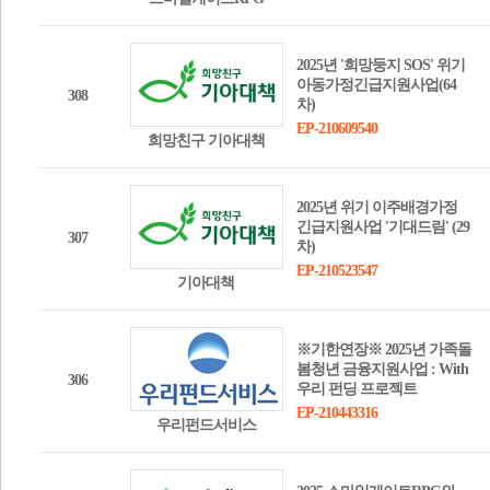
2025년 '희망둥지 SOS' 위기
아동가정긴급지원사업(64
308
차)
EP-210609540
희망친구 기아대책
2025년 위기 이주배경가정
긴급지원사업 '기대드림' (29
307
차)
EP-210523547
기아대책
※기한연장※ 2025년 가족돌
봄청년 금융지원사업 : With
306
우리 펀딩 프로젝트
EP-210443316
우리펀드서비스