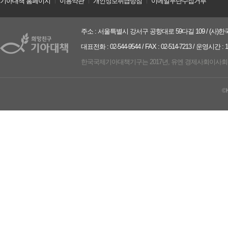
기아대책 홈페이지
ㅣ
이용약관
ㅣ
개인정보취급방침
ㅣ
이메일무단수집거부
주소 : 서울특별시 강서구 공항대로 59다길 109 / (사)한국
대표전화 : 02-544-9544 / FAX : 02-514-7213 / 운영시간 :
한국국제기아대책기구는 2017년, 유엔 경제사회이사회(UN ECO
©K