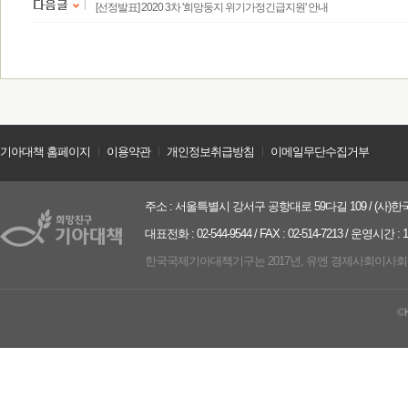
[선정발표] 2020 3차 '희망둥지 위기가정긴급지원' 안내
기아대책 홈페이지
ㅣ
이용약관
ㅣ
개인정보취급방침
ㅣ
이메일무단수집거부
주소 : 서울특별시 강서구 공항대로 59다길 109 / (사)한국
대표전화 : 02-544-9544 / FAX : 02-514-7213 / 운영시간 :
한국국제기아대책기구는 2017년, 유엔 경제사회이사회(UN ECO
©K