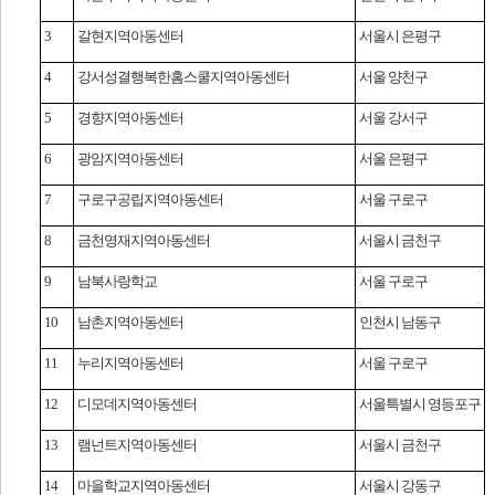
3
갈현지역아동센터
서울시 은평구
4
강서성결행복한홈스쿨지역아동센터
서울 양천구
5
경향지역아동센터
서울 강서구
6
광암지역아동센터
서울 은평구
7
구로구공립지역아동센터
서울 구로구
8
금천영재지역아동센터
서울시 금천구
9
남북사랑학교
서울 구로구
10
남촌지역아동센터
인천시 남동구
11
누리지역아동센터
서울 구로구
12
디모데지역아동센터
서울특별시 영등포구
13
램넌트지역아동센터
서울시 금천구
14
마을학교지역아동센터
서울시 강동구