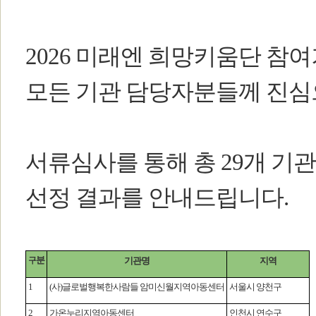
2026 미래엔 희망키움단 참
모든 기관 담당자분들께 진심
서류심사를 통해 총 29개 기
선정 결과를 안내드립니다.
분
구
기관명
지역
1
(
사
)
글로벌행복한사람들 암미신월지역아동센터
서울시 양천구
2
가온누리지역아동센터
인천시 연수구