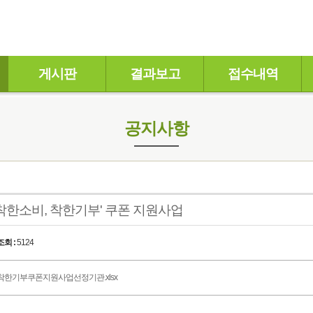
게시판
결과보고
접수내역
공지사항
 '착한소비, 착한기부' 쿠폰 지원사업
조회 :
5124
착한기부쿠폰지원사업선정기관.xlsx