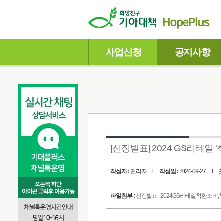
사업신청
공지사항
[선정발표] 2024 GS리테일
작성자 :
관리자
l
작성일 :
2024-09-27
l
파일첨부 :
선정발표_2024GS리테일착한소비,