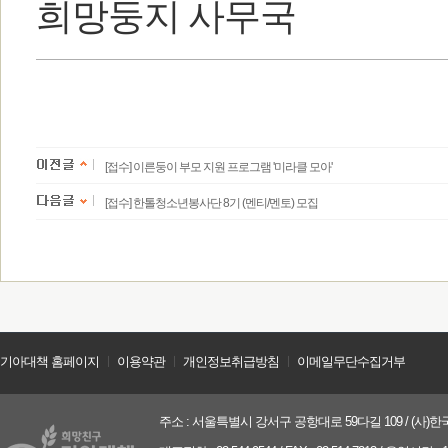
희망둥지 사무국
[접수] 이른둥이 부모 지원 프로그램 '미라클 모아'
[접수] 한톨청소년봉사단 8기 (멘티/멘토) 모집
기아대책 홈페이지
ㅣ
이용약관
ㅣ
개인정보취급방침
ㅣ
이메일무단수집거부
주소 : 서울특별시 강서구 공항대로 59다길 109 / (사)한국