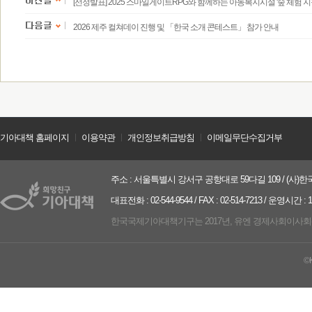
[선정발표] 2025 스마일게이트RPG와 함께하는 아동복지시설 '숲 체험 지
2026 제주 컬쳐데이 진행 및 「한국 소개 콘테스트」 참가 안내
기아대책 홈페이지
ㅣ
이용약관
ㅣ
개인정보취급방침
ㅣ
이메일무단수집거부
주소 : 서울특별시 강서구 공항대로 59다길 109 / (사)한국
대표전화 : 02-544-9544 / FAX : 02-514-7213 / 운영시간 :
한국국제기아대책기구는 2017년, 유엔 경제사회이사회(UN ECO
©K