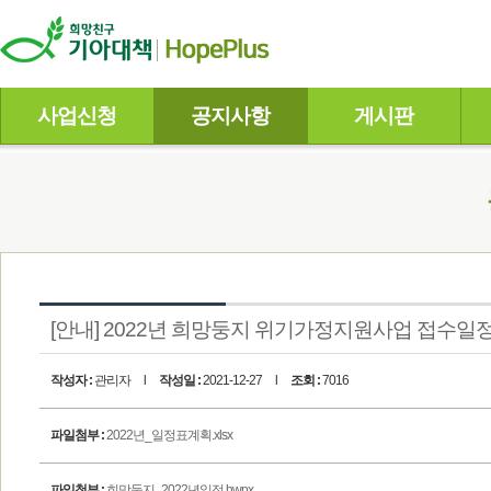
사업신청
공지사항
게시판
[안내] 2022년 희망둥지 위기가정지원사업 접수일
작성자 :
관리자
l
작성일 :
2021-12-27
l
조회 :
7016
파일첨부 :
2022년_일정표계획.xlsx
파일첨부 :
희망둥지_2022년일정.hwpx