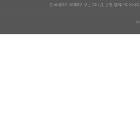
한국국제기아대책기구는 2017년, 유엔 경제사회이사회(UN ECO
©K